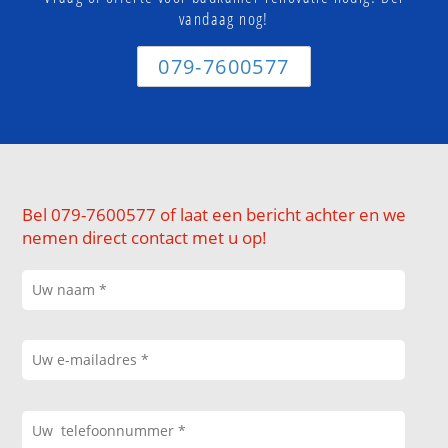
vandaag nog!
079-7600577
Bel 079-7600577 of laat een bericht achter en we
nemen direct contact met u op!