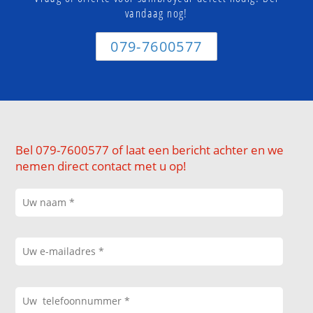
vandaag nog!
079-7600577
Bel 079-7600577 of laat een bericht achter en we
nemen direct contact met u op!