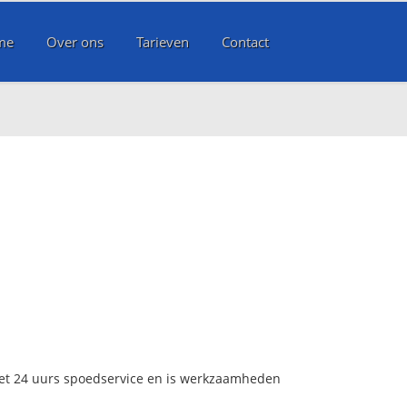
me
Over ons
Tarieven
Contact
met 24 uurs spoedservice en is werkzaamheden