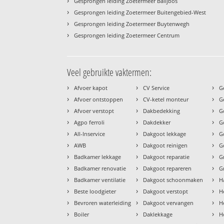
›
Gesprongen leiding Zoetermeer Balijbos
›
Gesprongen leiding Zoetermeer Buitengebied-West
›
Gesprongen leiding Zoetermeer Buytenwegh
›
Gesprongen leiding Zoetermeer Centrum
Veel gebruikte vaktermen:
›
›
›
Afvoer kapot
CV Service
G
›
›
›
Afvoer ontstoppen
CV-ketel monteur
G
›
›
›
Afvoer verstopt
Dakbedekking
G
›
›
›
Agpo ferroli
Dakdekker
G
›
›
›
All-Inservice
Dakgoot lekkage
G
›
›
›
AWB
Dakgoot reinigen
G
›
›
›
Badkamer lekkage
Dakgoot reparatie
G
›
›
›
Badkamer renovatie
Dakgoot repareren
G
›
›
›
Badkamer ventilatie
Dakgoot schoonmaken
H
›
›
›
Beste loodgieter
Dakgoot verstopt
H
›
›
›
Bevroren waterleiding
Dakgoot vervangen
H
›
›
›
Boiler
Daklekkage
H