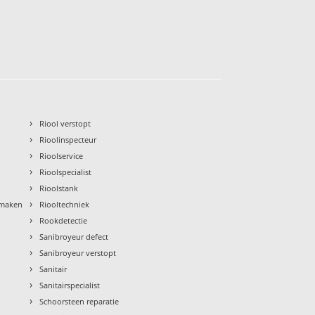
›
Riool verstopt
›
Rioolinspecteur
›
Rioolservice
›
Rioolspecialist
›
Rioolstank
›
nmaken
Riooltechniek
›
Rookdetectie
›
Sanibroyeur defect
›
Sanibroyeur verstopt
›
Sanitair
›
Sanitairspecialist
›
Schoorsteen reparatie