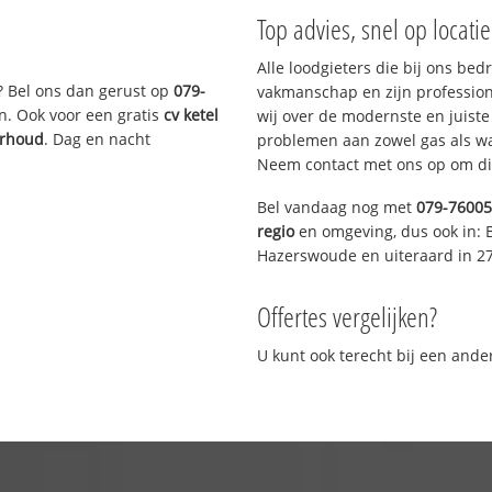
Top advies, snel op locati
Alle loodgieters die bij ons be
? Bel ons dan gerust op
079-
vakmanschap en zijn profession
n. Ook voor een gratis
cv ketel
wij over de modernste en juist
erhoud
. Dag en nacht
problemen aan zowel gas als wat
Neem contact met ons op om di
Bel vandaag nog met
079-7600
regio
en omgeving, dus ook in: 
Hazerswoude en uiteraard in 2
Offertes vergelijken?
U kunt ook terecht bij een and