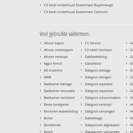
›
CV ketel onderhoud Zoetermeer Buytenwegh
›
CV ketel onderhoud Zoetermeer Centrum
Veel gebruikte vaktermen:
›
›
›
Afvoer kapot
CV Service
G
›
›
›
Afvoer ontstoppen
CV-ketel monteur
G
›
›
›
Afvoer verstopt
Dakbedekking
G
›
›
›
Agpo ferroli
Dakdekker
G
›
›
›
All-Inservice
Dakgoot lekkage
G
›
›
›
AWB
Dakgoot reinigen
G
›
›
›
Badkamer lekkage
Dakgoot reparatie
G
›
›
›
Badkamer renovatie
Dakgoot repareren
G
›
›
›
Badkamer ventilatie
Dakgoot schoonmaken
H
›
›
›
Beste loodgieter
Dakgoot verstopt
H
›
›
›
Bevroren waterleiding
Dakgoot vervangen
H
›
›
›
Boiler
Daklekkage
H
›
›
›
Borrelende
Dakpannen afgewaaid
H
›
›
›
Bosch
Dakpannen vervangen
I