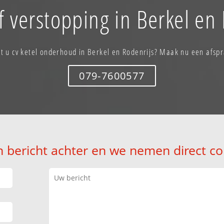
f verstopping in Berkel en 
t u cv ketel onderhoud in Berkel en Rodenrijs? Maak nu een afsp
079-7600577
n bericht achter en we nemen direct co