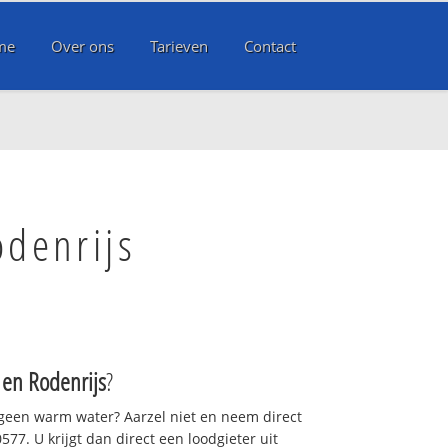
me
Over ons
Tarieven
Contact
odenrijs
 en Rodenrijs
?
 geen warm water? Aarzel niet en neem direct
77. U krijgt dan direct een loodgieter uit