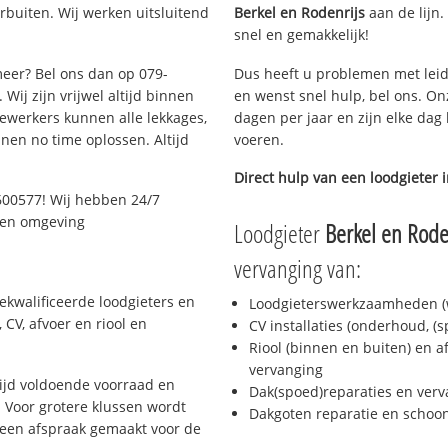
buiten. Wij werken uitsluitend
Berkel en Rodenrijs
aan de lijn.
snel en gemakkelijk!
meer? Bel ons dan op 079-
Dus heeft u problemen met leid
Wij zijn vrijwel altijd binnen
en wenst snel hulp, bel ons. On
ewerkers kunnen alle lekkages,
dagen per jaar en zijn elke dag 
en no time oplossen. Altijd
voeren.
Direct hulp van een loodgieter 
600577! Wij hebben 24/7
r en omgeving
Loodgieter
Berkel en Rode
vervanging van:
ekwalificeerde loodgieters en
Loodgieterswerkzaamheden (w
CV, afvoer en riool en
CV installaties (onderhoud, (
Riool (binnen en buiten) en a
vervanging
ijd voldoende voorraad en
Dak(spoed)reparaties en verv
 Voor grotere klussen wordt
Dakgoten reparatie en scho
 een afspraak gemaakt voor de