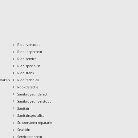
›
Riool verstopt
›
Rioolinspecteur
›
Rioolservice
›
Rioolspecialist
›
Rioolstank
›
nmaken
Riooltechniek
›
Rookdetectie
›
Sanibroyeur defect
›
Sanibroyeur verstopt
›
Sanitair
›
Sanitairspecialist
›
Schoorsteen reparatie
›
g
Sealskin
›
Servicemonteur