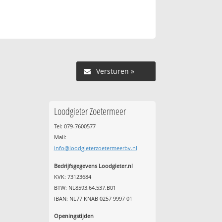
Versturen »
Loodgieter Zoetermeer
Tel: 079-7600577
Mail:
info@loodgieterzoetermeerbv.nl
Bedrijfsgegevens Loodgieter.nl
KVK: 73123684
BTW: NL8593.64.537.B01
IBAN: NL77 KNAB 0257 9997 01
Openingstijden