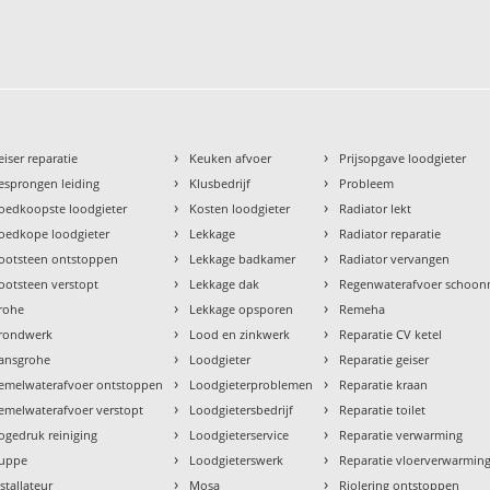
›
›
eiser reparatie
Keuken afvoer
Prijsopgave loodgieter
›
›
esprongen leiding
Klusbedrijf
Probleem
›
›
oedkoopste loodgieter
Kosten loodgieter
Radiator lekt
›
›
oedkope loodgieter
Lekkage
Radiator reparatie
›
›
ootsteen ontstoppen
Lekkage badkamer
Radiator vervangen
›
›
ootsteen verstopt
Lekkage dak
Regenwaterafvoer schoo
›
›
rohe
Lekkage opsporen
Remeha
›
›
rondwerk
Lood en zinkwerk
Reparatie CV ketel
›
›
ansgrohe
Loodgieter
Reparatie geiser
›
›
emelwaterafvoer ontstoppen
Loodgieterproblemen
Reparatie kraan
›
›
emelwaterafvoer verstopt
Loodgietersbedrijf
Reparatie toilet
›
›
ogedruk reiniging
Loodgieterservice
Reparatie verwarming
›
›
uppe
Loodgieterswerk
Reparatie vloerverwarmin
›
›
nstallateur
Mosa
Riolering ontstoppen