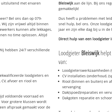
 uitsluitend met ervaren
Bleiswijk
aan de lijn. Bij ons reg
gemakkelijk!
meer? Bel ons dan op 079-
Dus heeft u problemen met leid
Wij zijn vrijwel altijd binnen
snel hulp, bel ons. Onze loodgi
ewerkers kunnen alle lekkages,
jaar en zijn elke dag bij u in d
en no time oplossen. Altijd
Direct hulp van een loodgieter 
Wij hebben 24/7 verschillende
Loodgieter
Bleiswijk
helpt 
van:
Loodgieterswerkzaamheden (w
ekwalificeerde loodgieters en
CV installaties (onderhoud, (
CV, afvoer en riool en
Riool (binnen en buiten) en a
vervanging
Dak(spoed)reparaties en verv
ijd voldoende voorraad en
Dakgoten reparatie en scho
 Voor grotere klussen wordt
 een afspraak gemaakt voor de