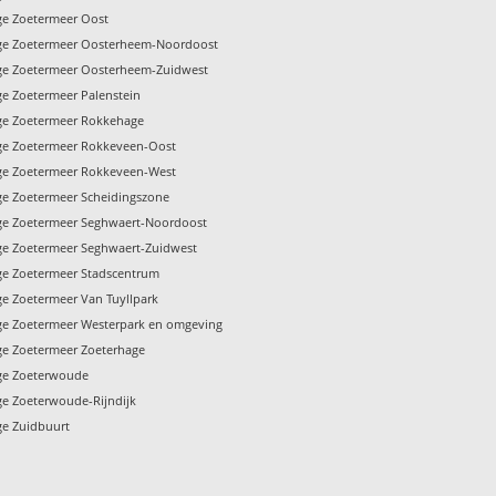
ge Zoetermeer Oost
ge Zoetermeer Oosterheem-Noordoost
ge Zoetermeer Oosterheem-Zuidwest
e Zoetermeer Palenstein
ge Zoetermeer Rokkehage
ge Zoetermeer Rokkeveen-Oost
ge Zoetermeer Rokkeveen-West
ge Zoetermeer Scheidingszone
ge Zoetermeer Seghwaert-Noordoost
ge Zoetermeer Seghwaert-Zuidwest
ge Zoetermeer Stadscentrum
e Zoetermeer Van Tuyllpark
ge Zoetermeer Westerpark en omgeving
ge Zoetermeer Zoeterhage
ge Zoeterwoude
e Zoeterwoude-Rijndijk
ge Zuidbuurt