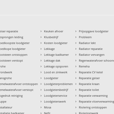
›
›
eiser reparatie
Keuken afvoer
Prijsopgave loodgieter
›
›
esprongen leiding
Klusbedrijf
Probleem
›
›
oedkoopste loodgieter
Kosten loodgieter
Radiator lekt
›
›
oedkope loodgieter
Lekkage
Radiator reparatie
›
›
ootsteen ontstoppen
Lekkage badkamer
Radiator vervangen
›
›
ootsteen verstopt
Lekkage dak
Regenwaterafvoer schoo
›
›
rohe
Lekkage opsporen
Remeha
›
›
rondwerk
Lood en zinkwerk
Reparatie CV ketel
›
›
ansgrohe
Loodgieter
Reparatie geiser
›
›
emelwaterafvoer ontstoppen
Loodgieterproblemen
Reparatie kraan
›
›
emelwaterafvoer verstopt
Loodgietersbedrijf
Reparatie toilet
›
›
ogedruk reiniging
Loodgieterservice
Reparatie verwarming
›
›
uppe
Loodgieterswerk
Reparatie vloerverwarmin
›
›
nstallateur
Mosa
Riolering ontstoppen
›
›
nstallatie badkamer
Nefit
Rioleringswerk