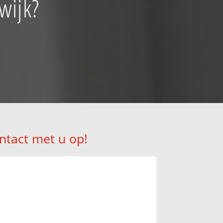
wijk?
ntact met u op!