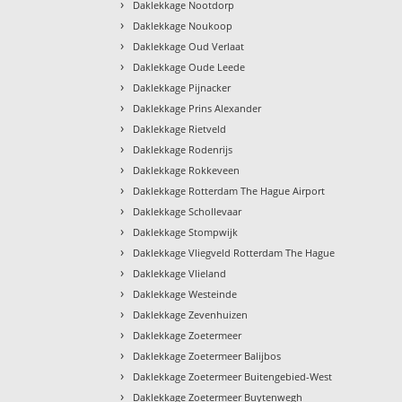
›
Daklekkage Nootdorp
›
Daklekkage Noukoop
›
Daklekkage Oud Verlaat
›
Daklekkage Oude Leede
›
Daklekkage Pijnacker
›
Daklekkage Prins Alexander
›
Daklekkage Rietveld
›
Daklekkage Rodenrijs
›
Daklekkage Rokkeveen
›
Daklekkage Rotterdam The Hague Airport
›
Daklekkage Schollevaar
›
Daklekkage Stompwijk
›
Daklekkage Vliegveld Rotterdam The Hague
›
Daklekkage Vlieland
›
Daklekkage Westeinde
›
Daklekkage Zevenhuizen
›
Daklekkage Zoetermeer
›
Daklekkage Zoetermeer Balijbos
›
Daklekkage Zoetermeer Buitengebied-West
›
Daklekkage Zoetermeer Buytenwegh