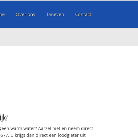
me
Over ons
Tarieven
Contact
ijk
?
 geen warm water? Aarzel niet en neem direct
77. U krijgt dan direct een loodgieter uit