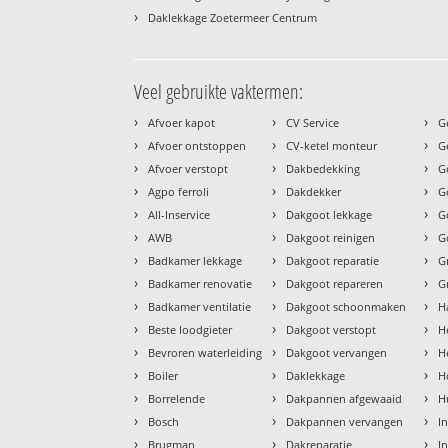
›
Daklekkage Zoetermeer Centrum
Veel gebruikte vaktermen:
›
›
›
Afvoer kapot
CV Service
G
›
›
›
Afvoer ontstoppen
CV-ketel monteur
G
›
›
›
Afvoer verstopt
Dakbedekking
G
›
›
›
Agpo ferroli
Dakdekker
G
›
›
›
All-Inservice
Dakgoot lekkage
G
›
›
›
AWB
Dakgoot reinigen
G
›
›
›
Badkamer lekkage
Dakgoot reparatie
G
›
›
›
Badkamer renovatie
Dakgoot repareren
G
›
›
›
Badkamer ventilatie
Dakgoot schoonmaken
H
›
›
›
Beste loodgieter
Dakgoot verstopt
H
›
›
›
Bevroren waterleiding
Dakgoot vervangen
H
›
›
›
Boiler
Daklekkage
H
›
›
›
Borrelende
Dakpannen afgewaaid
H
›
›
›
Bosch
Dakpannen vervangen
I
›
›
›
Brugman
Dakreparatie
I