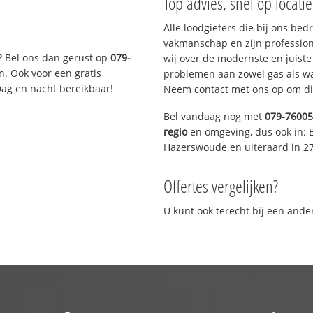
Top advies, snel op locati
Alle loodgieters die bij ons be
vakmanschap en zijn profession
? Bel ons dan gerust op
079-
wij over de modernste en juist
n. Ook voor een gratis
problemen aan zowel gas als wat
Dag en nacht bereikbaar!
Neem contact met ons op om di
Bel vandaag nog met
079-7600
regio
en omgeving, dus ook in: 
Hazerswoude en uiteraard in 2
Offertes vergelijken?
U kunt ook terecht bij een and