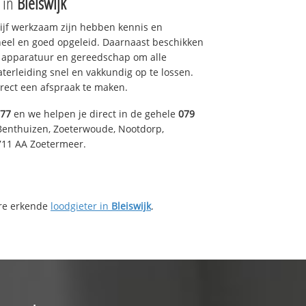
e in
Bleiswijk
drijf werkzaam zijn hebben kennis en
eel en goed opgeleid. Daarnaast beschikken
e apparatuur en gereedschap om alle
erleiding snel en vakkundig op te lossen.
rect een afspraak te maken.
577
en we helpen je direct in de gehele
079
Benthuizen, Zoeterwoude, Nootdorp,
711 AA Zoetermeer.
ere erkende
loodgieter in
Bleiswijk
.