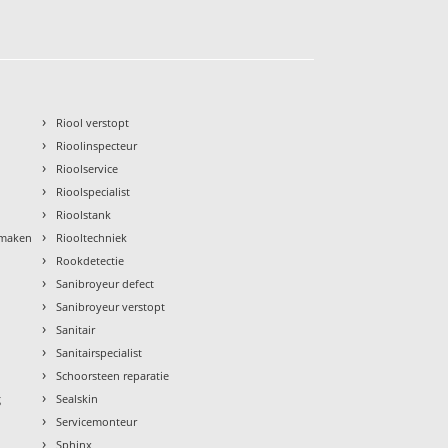
›
Riool verstopt
›
Rioolinspecteur
›
Rioolservice
›
Rioolspecialist
›
Rioolstank
›
nmaken
Riooltechniek
›
Rookdetectie
›
Sanibroyeur defect
›
Sanibroyeur verstopt
›
Sanitair
›
Sanitairspecialist
›
Schoorsteen reparatie
›
g
Sealskin
›
Servicemonteur
›
Sphinx