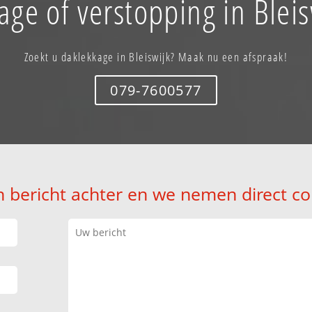
age of verstopping in Bleis
Zoekt u daklekkage in Bleiswijk? Maak nu een afspraak!
079-7600577
n bericht achter en we nemen direct co