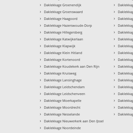
›
›
Daklekkage Groenendijk
Daklekka
›
›
Daklekkage Groenswaard
Daklekka
›
›
Daklekkage Haagoord
Daklekka
›
›
Daklekkage Hazerswoude-Dorp
Daklekkag
›
›
Daklekkage Hillegersberg
Daklekka
›
›
Daklekkage Katwijkerlaan
Daklekka
›
›
Daklekkage Klapwijk
Daklekka
›
›
Daklekkage Klein Hitland
Daklekka
›
›
Daklekkage Kortenoord
Daklekka
›
›
Daklekkage Koudekerk aan Den Rijn
Daklekka
›
›
Daklekkage Kruisweg
Daklekka
›
›
Daklekkage Lansinghage
Daklekkag
›
›
Daklekkage Leidschendam
Daklekka
›
›
Daklekkage Leidschenveen
Daklekka
›
›
Daklekkage Moerkapelle
Daklekka
›
›
Daklekkage Moordrecht
Daklekkag
›
›
Daklekkage Nesselande
Daklekka
›
Daklekkage Nieuwerkerk aan Den IJssel
›
Daklekkage Noordeinde