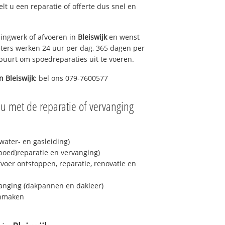
elt u een reparatie of offerte dus snel en
ingwerk of afvoeren in
Bleiswijk
en wenst
eters werken 24 uur per dag, 365 dagen per
e buurt om spoedreparaties uit te voeren.
in
Bleiswijk
: bel ons 079-7600577
u met de reparatie of vervanging
ater- en gasleiding)
spoed)reparatie en vervanging)
fvoer ontstoppen, reparatie, renovatie en
anging (dakpannen en dakleer)
onmaken