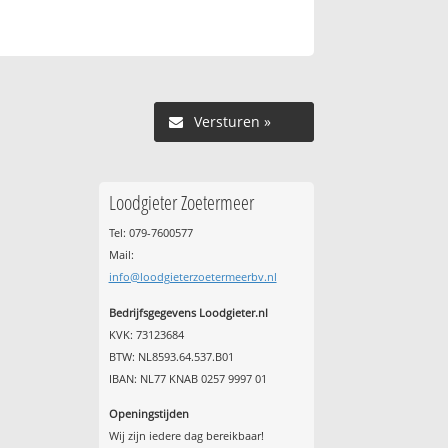
Versturen »
Loodgieter Zoetermeer
Tel: 079-7600577
Mail:
info@loodgieterzoetermeerbv.nl
Bedrijfsgegevens Loodgieter.nl
KVK: 73123684
BTW: NL8593.64.537.B01
IBAN: NL77 KNAB 0257 9997 01
Openingstijden
Wij zijn iedere dag bereikbaar!