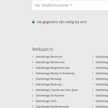
Uw gegevens zijn veilig bij ons!
Werkzaam in:
›
›
Daklekkage Benthorn
Daklekka
›
›
Daklekkage Benthuizen
Daklekka
›
›
Daklekkage Bergschenhoek
Daklekka
›
›
Daklekkage Berkel en Rodenrijs
Daklekka
›
›
Daklekkage Bleiswijk
Daklekka
›
›
Daklekkage Boskoop
Daklekka
›
›
Daklekkage Capelle aan Den IJssel
Daklekka
›
›
Daklekkage De Roemer
Daklekka
›
›
Daklekkage Delft
Daklekka
›
›
Daklekkage Gelderswoude
Daklekka