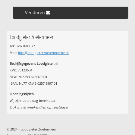
Versturen »
Loodgieter Zoetermeer
Tel: 079-7600577
Mail:
info@loodgieterzoetermeerbv.nl
Bedrijfsgegevens Loodgieter.nl
KVK: 73123684
BTW: NL8593.64.537.B01
IBAN: NL77 KNAB 0257 9997 01
Openingstijden
Wij zijn iedere dag bereikbaar!
Ook in het weekend en op feestdagen
© 2024 - Loodgieter Zoetermeer