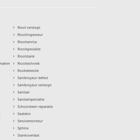
›
Riool verstopt
›
Rioolinspecteur
›
Rioolservice
›
Rioolspecialist
›
Rioolstank
›
nmaken
Riooltechniek
›
Rookdetectie
›
Sanibroyeur defect
›
Sanibroyeur verstopt
›
Sanitair
›
Sanitairspecialist
›
Schoorsteen reparatie
›
g
Sealskin
›
Servicemonteur
›
Sphinx
›
Stankoverlast