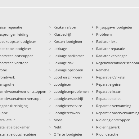
›
›
eiser reparatie
Keuken afvoer
Prijsopgave loodgieter
›
›
esprongen leiding
Klusbedrijf
Probleem
›
›
oedkoopste loodgieter
Kosten loodgieter
Radiator lekt
›
›
oedkope loodgieter
Lekkage
Radiator reparatie
›
›
ootsteen ontstoppen
Lekkage badkamer
Radiator vervangen
›
›
ootsteen verstopt
Lekkage dak
Regenwaterafvoer schoo
›
›
rohe
Lekkage opsporen
Remeha
›
›
rondwerk
Lood en zinkwerk
Reparatie CV ketel
›
›
ansgrohe
Loodgieter
Reparatie geiser
›
›
emelwaterafvoer ontstoppen
Loodgieterproblemen
Reparatie kraan
›
›
emelwaterafvoer verstopt
Loodgietersbedrijf
Reparatie toilet
›
›
ogedruk reiniging
Loodgieterservice
Reparatie verwarming
›
›
uppe
Loodgieterswerk
Reparatie vloerverwarmin
›
›
nstallateur
Mosa
Riolering ontstoppen
›
›
nstallatie badkamer
Nefit
Rioleringswerk
›
›
nstallatie douchecabine
Offerte loodgieter
Riool detectie