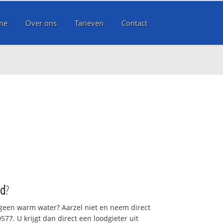
me
Over ons
Tarieven
Contact
d
ld
?
 geen warm water? Aarzel niet en neem direct
77. U krijgt dan direct een loodgieter uit