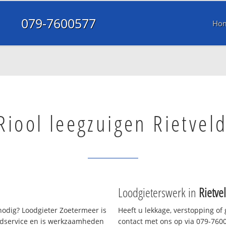
079-7600577
Ho
Riool leegzuigen Rietvel
Loodgieterswerk in
Rietve
odig? Loodgieter Zoetermeer is
Heeft u lekkage, verstopping of
oedservice en is werkzaamheden
contact met ons op via 079-76005