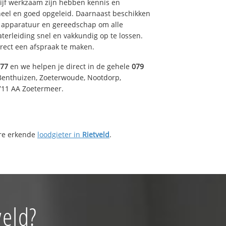
drijf werkzaam zijn hebben kennis en
eel en goed opgeleid. Daarnaast beschikken
e apparatuur en gereedschap om alle
erleiding snel en vakkundig op te lossen.
rect een afspraak te maken.
577
en we helpen je direct in de gehele
079
Benthuizen, Zoeterwoude, Nootdorp,
711 AA Zoetermeer.
ere erkende
loodgieter in
Rietveld
.
veld?