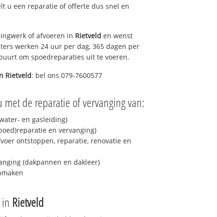
elt u een reparatie of offerte dus snel en
ingwerk of afvoeren in
Rietveld
en wenst
eters werken 24 uur per dag, 365 dagen per
e buurt om spoedreparaties uit te voeren.
in
Rietveld
: bel ons 079-7600577
 met de reparatie of vervanging van:
ater- en gasleiding)
spoed)reparatie en vervanging)
fvoer ontstoppen, reparatie, renovatie en
anging (dakpannen en dakleer)
onmaken
e in
Rietveld