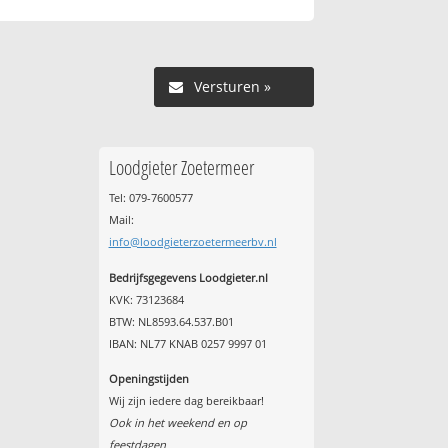
Versturen »
Loodgieter Zoetermeer
Tel: 079-7600577
Mail:
info@loodgieterzoetermeerbv.nl
Bedrijfsgegevens Loodgieter.nl
KVK: 73123684
BTW: NL8593.64.537.B01
IBAN: NL77 KNAB 0257 9997 01
Openingstijden
Wij zijn iedere dag bereikbaar!
Ook in het weekend en op
feestdagen