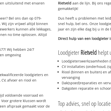
en uitsluitend met ervaren
Rietveld
aan de lijn. Bij ons reg
gemakkelijk!
meer? Bel ons dan op 079-
Dus heeft u problemen met leid
Wij zijn vrijwel altijd binnen
snel hulp, bel ons. Onze loodgi
ewerkers kunnen alle lekkages,
jaar en zijn elke dag bij u in d
en no time oplossen. Altijd
Direct hulp van een loodgieter 
577! Wij hebben 24/7
Loodgieter
Rietveld
helpt u
r en omgeving
Loodgieterswerkzaamheden (w
CV installaties (onderhoud, (
Riool (binnen en buiten) en a
ekwalificeerde loodgieters en
vervanging
CV, afvoer en riool en
Dak(spoed)reparaties en verv
Dakgoten reparatie en scho
ijd voldoende voorraad en
 Voor grotere klussen wordt
Top advies, snel op locati
 een afspraak gemaakt voor de