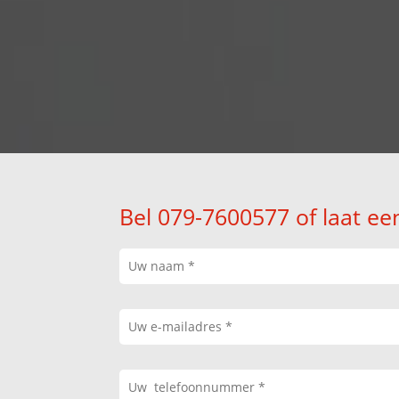
Bel 079-7600577 of laat ee