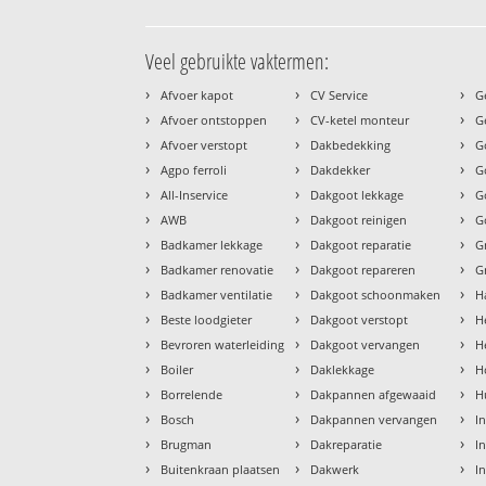
Veel gebruikte vaktermen:
›
›
›
Afvoer kapot
CV Service
G
›
›
›
Afvoer ontstoppen
CV-ketel monteur
G
›
›
›
Afvoer verstopt
Dakbedekking
G
›
›
›
Agpo ferroli
Dakdekker
G
›
›
›
All-Inservice
Dakgoot lekkage
G
›
›
›
AWB
Dakgoot reinigen
G
›
›
›
Badkamer lekkage
Dakgoot reparatie
G
›
›
›
Badkamer renovatie
Dakgoot repareren
G
›
›
›
Badkamer ventilatie
Dakgoot schoonmaken
H
›
›
›
Beste loodgieter
Dakgoot verstopt
H
›
›
›
Bevroren waterleiding
Dakgoot vervangen
H
›
›
›
Boiler
Daklekkage
H
›
›
›
Borrelende
Dakpannen afgewaaid
H
›
›
›
Bosch
Dakpannen vervangen
I
›
›
›
Brugman
Dakreparatie
I
›
›
›
Buitenkraan plaatsen
Dakwerk
I