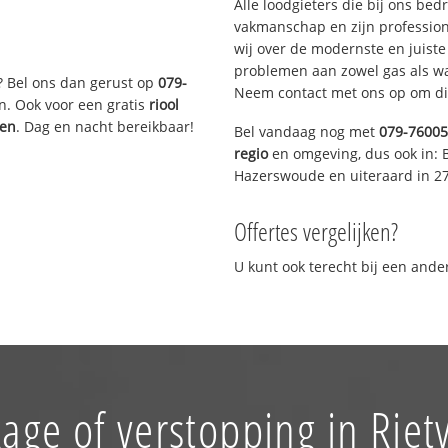
Alle loodgieters die bij ons be
vakmanschap en zijn profession
wij over de modernste en juist
problemen aan zowel gas als wat
? Bel ons dan gerust op
079-
Neem contact met ons op om di
n. Ook voor een gratis
riool
gen
. Dag en nacht bereikbaar!
Bel vandaag nog met
079-7600
regio
en omgeving, dus ook in: 
Hazerswoude en uiteraard in 2
Offertes vergelijken?
U kunt ook terecht bij een and
age of verstopping in Riet