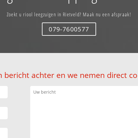
Zoekt u riool leegzuigen in Rietveld? Maak nu een afspraak!
079-7600577
n bericht achter en we nemen direct co