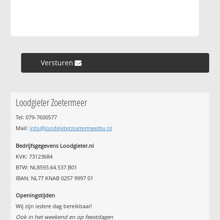
Versturen »
Loodgieter Zoetermeer
Tel: 079-7600577
Mail:
info@loodgieterzoetermeerbv.nl
Bedrijfsgegevens Loodgieter.nl
KVK: 73123684
BTW: NL8593.64.537.B01
IBAN: NL77 KNAB 0257 9997 01
Openingstijden
Wij zijn iedere dag bereikbaar!
Ook in het weekend en op feestdagen