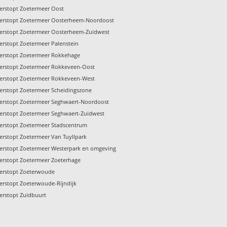
verstopt Zoetermeer Oost
verstopt Zoetermeer Oosterheem-Noordoost
verstopt Zoetermeer Oosterheem-Zuidwest
verstopt Zoetermeer Palenstein
verstopt Zoetermeer Rokkehage
verstopt Zoetermeer Rokkeveen-Oost
verstopt Zoetermeer Rokkeveen-West
verstopt Zoetermeer Scheidingszone
verstopt Zoetermeer Seghwaert-Noordoost
verstopt Zoetermeer Seghwaert-Zuidwest
verstopt Zoetermeer Stadscentrum
verstopt Zoetermeer Van Tuyllpark
verstopt Zoetermeer Westerpark en omgeving
verstopt Zoetermeer Zoeterhage
verstopt Zoeterwoude
verstopt Zoeterwoude-Rijndijk
verstopt Zuidbuurt