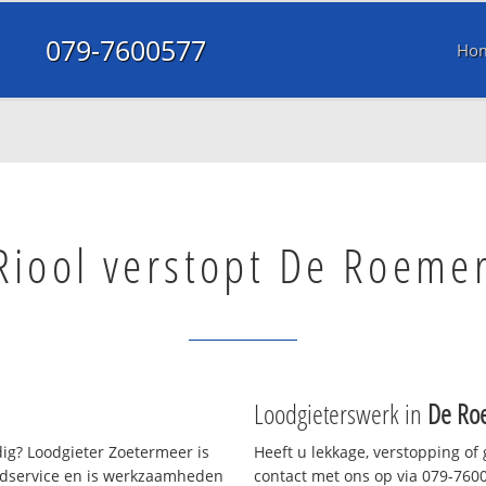
079-7600577
Ho
Riool verstopt De Roeme
Loodgieterswerk in
De Ro
ig? Loodgieter Zoetermeer is
Heeft u lekkage, verstopping of
oedservice en is werkzaamheden
contact met ons op via 079-7600