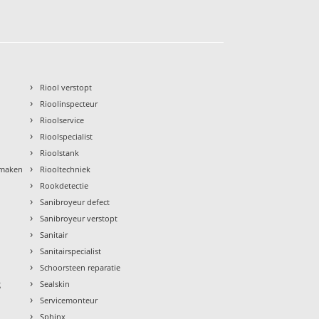
›
Riool verstopt
›
Rioolinspecteur
›
Rioolservice
›
Rioolspecialist
›
Rioolstank
›
nmaken
Riooltechniek
›
Rookdetectie
›
Sanibroyeur defect
›
Sanibroyeur verstopt
›
Sanitair
›
Sanitairspecialist
›
Schoorsteen reparatie
›
g
Sealskin
›
Servicemonteur
›
Sphinx