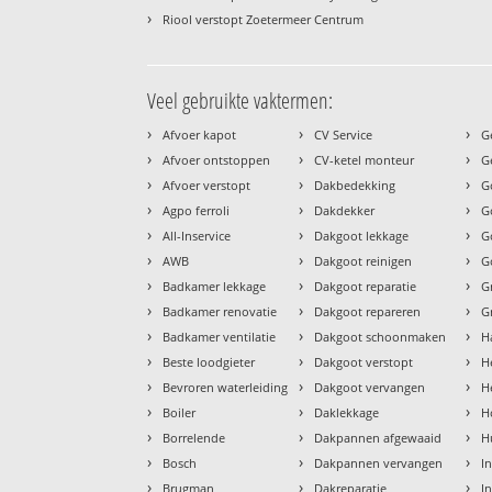
›
Riool verstopt Zoetermeer Centrum
Veel gebruikte vaktermen:
›
›
›
Afvoer kapot
CV Service
G
›
›
›
Afvoer ontstoppen
CV-ketel monteur
G
›
›
›
Afvoer verstopt
Dakbedekking
G
›
›
›
Agpo ferroli
Dakdekker
G
›
›
›
All-Inservice
Dakgoot lekkage
G
›
›
›
AWB
Dakgoot reinigen
G
›
›
›
Badkamer lekkage
Dakgoot reparatie
G
›
›
›
Badkamer renovatie
Dakgoot repareren
G
›
›
›
Badkamer ventilatie
Dakgoot schoonmaken
H
›
›
›
Beste loodgieter
Dakgoot verstopt
H
›
›
›
Bevroren waterleiding
Dakgoot vervangen
H
›
›
›
Boiler
Daklekkage
H
›
›
›
Borrelende
Dakpannen afgewaaid
H
›
›
›
Bosch
Dakpannen vervangen
I
›
›
›
Brugman
Dakreparatie
I