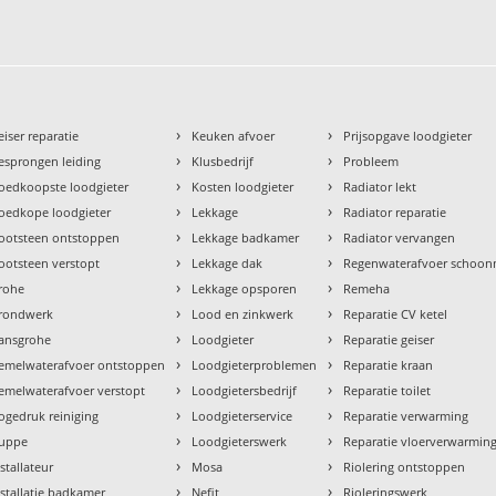
›
›
eiser reparatie
Keuken afvoer
Prijsopgave loodgieter
›
›
esprongen leiding
Klusbedrijf
Probleem
›
›
oedkoopste loodgieter
Kosten loodgieter
Radiator lekt
›
›
oedkope loodgieter
Lekkage
Radiator reparatie
›
›
ootsteen ontstoppen
Lekkage badkamer
Radiator vervangen
›
›
ootsteen verstopt
Lekkage dak
Regenwaterafvoer schoo
›
›
rohe
Lekkage opsporen
Remeha
›
›
rondwerk
Lood en zinkwerk
Reparatie CV ketel
›
›
ansgrohe
Loodgieter
Reparatie geiser
›
›
emelwaterafvoer ontstoppen
Loodgieterproblemen
Reparatie kraan
›
›
emelwaterafvoer verstopt
Loodgietersbedrijf
Reparatie toilet
›
›
ogedruk reiniging
Loodgieterservice
Reparatie verwarming
›
›
uppe
Loodgieterswerk
Reparatie vloerverwarmin
›
›
nstallateur
Mosa
Riolering ontstoppen
›
›
nstallatie badkamer
Nefit
Rioleringswerk