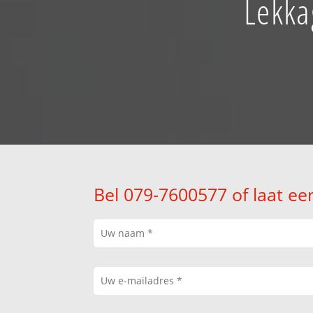
Lekka
Bel 079-7600577 of laat ee