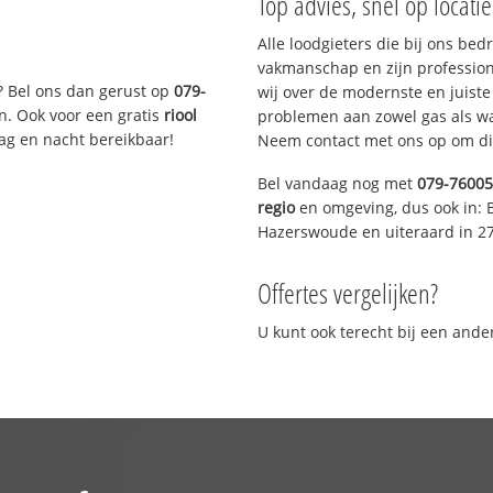
Top advies, snel op locati
Alle loodgieters die bij ons be
vakmanschap en zijn profession
? Bel ons dan gerust op
079-
wij over de modernste en juist
n. Ook voor een gratis
riool
problemen aan zowel gas als wat
Dag en nacht bereikbaar!
Neem contact met ons op om di
Bel vandaag nog met
079-7600
regio
en omgeving, dus ook in: 
Hazerswoude en uiteraard in 2
Offertes vergelijken?
U kunt ook terecht bij een and