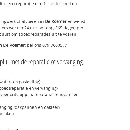
lt u een reparatie of offerte dus snel en
ingwerk of afvoeren in
De Roemer
en wenst
eters werken 24 uur per dag, 365 dagen per
e buurt om spoedreparaties uit te voeren.
in
De Roemer
: bel ons 079-7600577
pt u met de reparatie of vervanging
ater- en gasleiding)
spoed)reparatie en vervanging)
fvoer ontstoppen, reparatie, renovatie en
anging (dakpannen en dakleer)
onmaken