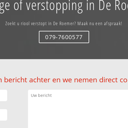
ge of verstopping in De R
Zoekt u riool verstopt in De Roemer? Maak nu een afspraak!
079-7600577
n bericht achter en we nemen direct co