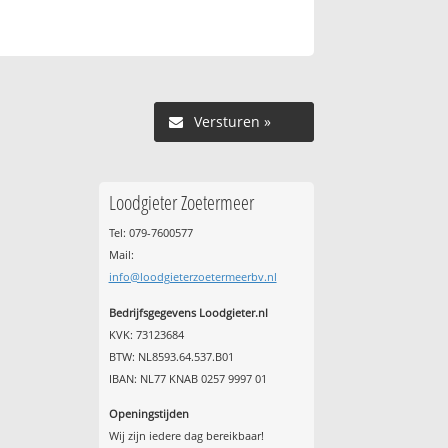
Versturen »
Loodgieter Zoetermeer
Tel: 079-7600577
Mail:
info@loodgieterzoetermeerbv.nl
Bedrijfsgegevens Loodgieter.nl
KVK: 73123684
BTW: NL8593.64.537.B01
IBAN: NL77 KNAB 0257 9997 01
Openingstijden
Wij zijn iedere dag bereikbaar!