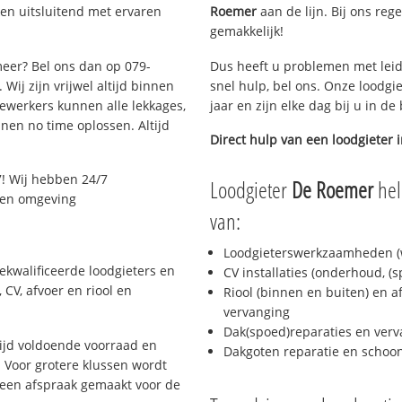
en uitsluitend met ervaren
Roemer
aan de lijn. Bij ons rege
gemakkelijk!
meer? Bel ons dan op 079-
Dus heeft u problemen met leid
Wij zijn vrijwel altijd binnen
snel hulp, bel ons. Onze loodgi
ewerkers kunnen alle lekkages,
jaar en zijn elke dag bij u in d
en no time oplossen. Altijd
Direct hulp van een loodgieter 
! Wij hebben 24/7
Loodgieter
De Roemer
hel
r en omgeving
van:
Loodgieterswerkzaamheden (w
ekwalificeerde loodgieters en
CV installaties (onderhoud, (
CV, afvoer en riool en
Riool (binnen en buiten) en a
vervanging
Dak(spoed)reparaties en verv
ijd voldoende voorraad en
Dakgoten reparatie en scho
 Voor grotere klussen wordt
 een afspraak gemaakt voor de