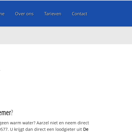
me
Over ons
Tarieven
Contact
r
emer
?
 geen warm water? Aarzel niet en neem direct
577. U krijgt dan direct een loodgieter uit
De