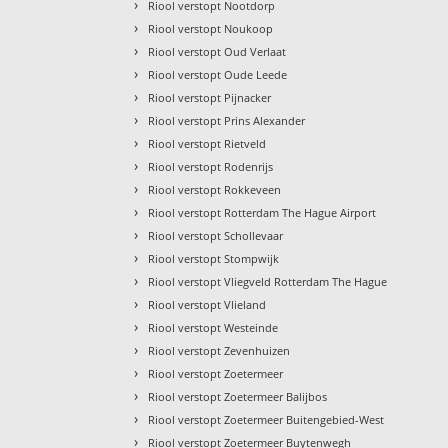
›
Riool verstopt Nootdorp
›
Riool verstopt Noukoop
›
Riool verstopt Oud Verlaat
›
Riool verstopt Oude Leede
›
Riool verstopt Pijnacker
›
Riool verstopt Prins Alexander
›
Riool verstopt Rietveld
›
Riool verstopt Rodenrijs
›
Riool verstopt Rokkeveen
›
Riool verstopt Rotterdam The Hague Airport
›
Riool verstopt Schollevaar
›
Riool verstopt Stompwijk
›
Riool verstopt Vliegveld Rotterdam The Hague
›
Riool verstopt Vlieland
›
Riool verstopt Westeinde
›
Riool verstopt Zevenhuizen
›
Riool verstopt Zoetermeer
›
Riool verstopt Zoetermeer Balijbos
›
Riool verstopt Zoetermeer Buitengebied-West
›
Riool verstopt Zoetermeer Buytenwegh