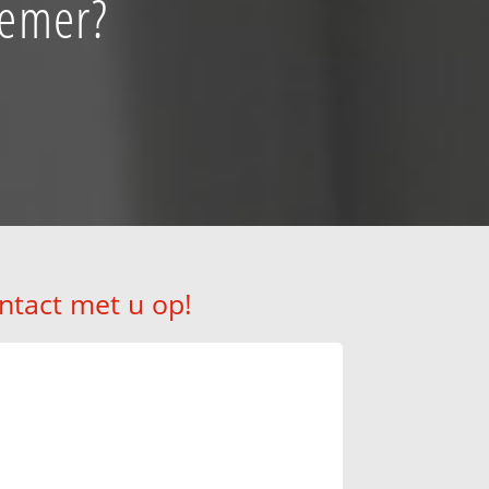
oemer?
ntact met u op!