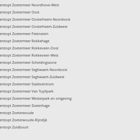
verstopt Zoetermeer Noordhove-West
verstopt Zoetermeer Oost
verstopt Zoetermeer Oosterheem-Noordoost
verstopt Zoetermeer Oosterheem-Zuidwest
verstopt Zoetermeer Palenstein
verstopt Zoetermeer Rokkehage
verstopt Zoetermeer Rokkeveen-Oost
verstopt Zoetermeer Rokkeveen-West
verstopt Zoetermeer Scheidingszone
verstopt Zoetermeer Seghwaert-Noordoost
verstopt Zoetermeer Seghwaert-Zuidwest
verstopt Zoetermeer Stadscentrum
verstopt Zoetermeer Van Tuyllpark
verstopt Zoetermeer Westerpark en omgeving
verstopt Zoetermeer Zoeterhage
verstopt Zoeterwoude
verstopt Zoeterwoude-Rijndijk
verstopt Zuidbuurt