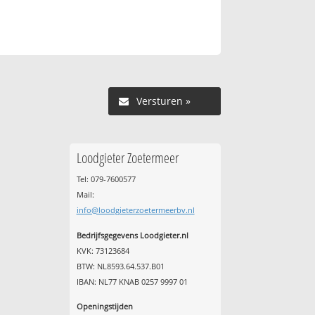
Versturen »
Loodgieter Zoetermeer
Tel: 079-7600577
Mail:
info@loodgieterzoetermeerbv.nl
Bedrijfsgegevens Loodgieter.nl
KVK: 73123684
BTW: NL8593.64.537.B01
IBAN: NL77 KNAB 0257 9997 01
Openingstijden