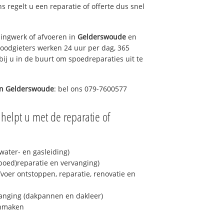
ns regelt u een reparatie of offerte dus snel
ingwerk of afvoeren in
Gelderswoude
en
loodgieters werken 24 uur per dag, 365
bij u in de buurt om spoedreparaties uit te
in
Gelderswoude
: bel ons 079-7600577
helpt u met de reparatie of
ater- en gasleiding)
spoed)reparatie en vervanging)
fvoer ontstoppen, reparatie, renovatie en
anging (dakpannen en dakleer)
onmaken