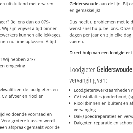
en uitsluitend met ervaren
Gelderswoude
aan de lijn. Bij o
en gemakkelijk!
meer? Bel ons dan op 079-
Dus heeft u problemen met leid
Wij zijn vrijwel altijd binnen
wenst snel hulp, bel ons. Onze 
ewerkers kunnen alle lekkages,
dagen per jaar en zijn elke dag 
en no time oplossen. Altijd
voeren.
Direct hulp van een loodgieter 
! Wij hebben 24/7
r en omgeving
Loodgieter
Gelderswoude
vervanging van:
ekwalificeerde loodgieters en
Loodgieterswerkzaamheden (w
CV, afvoer en riool en
CV installaties (onderhoud, (
Riool (binnen en buiten) en a
vervanging
ijd voldoende voorraad en
Dak(spoed)reparaties en verv
 Voor grotere klussen wordt
Dakgoten reparatie en scho
 een afspraak gemaakt voor de