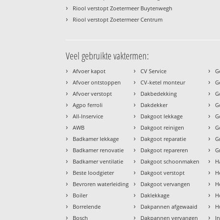
›
Riool verstopt Zoetermeer Buytenwegh
›
Riool verstopt Zoetermeer Centrum
Veel gebruikte vaktermen:
›
›
›
Afvoer kapot
CV Service
G
›
›
›
Afvoer ontstoppen
CV-ketel monteur
G
›
›
›
Afvoer verstopt
Dakbedekking
G
›
›
›
Agpo ferroli
Dakdekker
G
›
›
›
All-Inservice
Dakgoot lekkage
G
›
›
›
AWB
Dakgoot reinigen
G
›
›
›
Badkamer lekkage
Dakgoot reparatie
G
›
›
›
Badkamer renovatie
Dakgoot repareren
G
›
›
›
Badkamer ventilatie
Dakgoot schoonmaken
H
›
›
›
Beste loodgieter
Dakgoot verstopt
H
›
›
›
Bevroren waterleiding
Dakgoot vervangen
H
›
›
›
Boiler
Daklekkage
H
›
›
›
Borrelende
Dakpannen afgewaaid
H
›
›
›
Bosch
Dakpannen vervangen
I