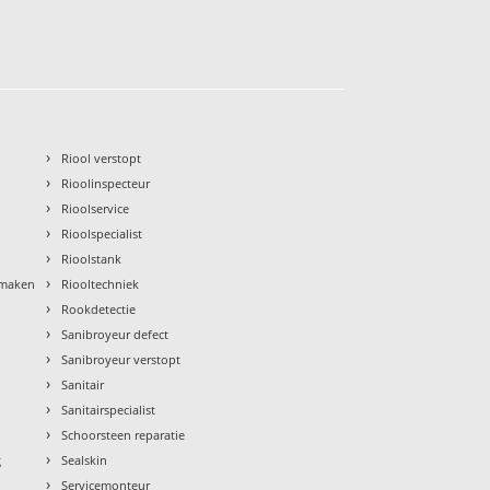
›
Riool verstopt
›
Rioolinspecteur
›
Rioolservice
›
Rioolspecialist
›
Rioolstank
›
nmaken
Riooltechniek
›
Rookdetectie
›
Sanibroyeur defect
›
Sanibroyeur verstopt
›
Sanitair
›
Sanitairspecialist
›
Schoorsteen reparatie
›
g
Sealskin
›
Servicemonteur