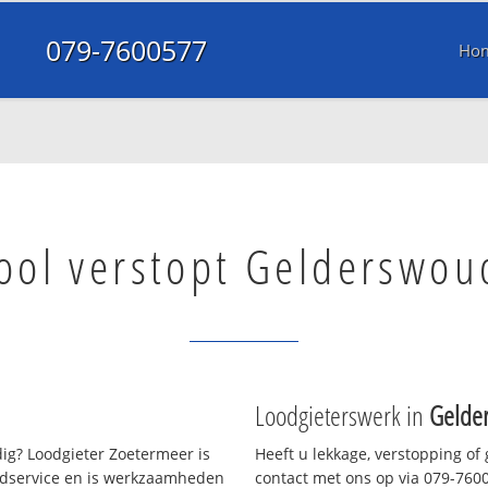
079-7600577
Ho
ool verstopt Gelderswou
Loodgieterswerk in
Gelde
ig? Loodgieter Zoetermeer is
Heeft u lekkage, verstopping of
oedservice en is werkzaamheden
contact met ons op via 079-76005