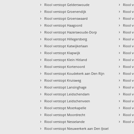
›
›
Riool verstopt Gelderswoude
Riool 
›
›
Riool verstopt Groenendijk
Riool 
›
›
Riool verstopt Groenswaard
Riool 
›
›
Riool verstopt Haagoord
Riool 
›
›
Riool verstopt Hazerswoude-Dorp
Riool 
›
›
Riool verstopt Hillegersberg
Riool 
›
›
Riool verstopt Katwijkerlaan
Riool 
›
›
Riool verstopt Klapwijk
Riool 
›
›
Riool verstopt Klein Hitland
Riool 
›
›
Riool verstopt Kortenoord
Riool 
›
›
Riool verstopt Koudekerk aan Den Rijn
Riool 
›
›
Riool verstopt Kruisweg
Riool 
›
›
Riool verstopt Lansinghage
Riool 
›
›
Riool verstopt Leidschendam
Riool 
›
›
Riool verstopt Leidschenveen
Riool 
›
›
Riool verstopt Moerkapelle
Riool 
›
›
Riool verstopt Moordrecht
Riool 
›
›
Riool verstopt Nesselande
Riool 
›
Riool verstopt Nieuwerkerk aan Den IJssel