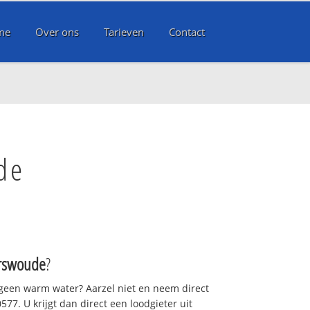
me
Over ons
Tarieven
Contact
de
rswoude
?
 geen warm water? Aarzel niet en neem direct
77. U krijgt dan direct een loodgieter uit