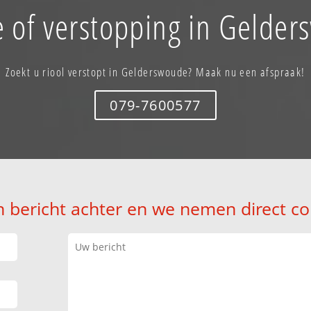
 of verstopping in Gelde
Zoekt u riool verstopt in Gelderswoude? Maak nu een afspraak!
079-7600577
n bericht achter en we nemen direct co