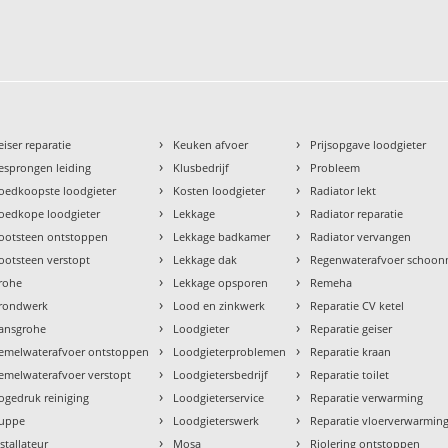
›
›
eiser reparatie
Keuken afvoer
Prijsopgave loodgieter
›
›
esprongen leiding
Klusbedrijf
Probleem
›
›
oedkoopste loodgieter
Kosten loodgieter
Radiator lekt
›
›
oedkope loodgieter
Lekkage
Radiator reparatie
›
›
ootsteen ontstoppen
Lekkage badkamer
Radiator vervangen
›
›
ootsteen verstopt
Lekkage dak
Regenwaterafvoer schoo
›
›
rohe
Lekkage opsporen
Remeha
›
›
rondwerk
Lood en zinkwerk
Reparatie CV ketel
›
›
ansgrohe
Loodgieter
Reparatie geiser
›
›
emelwaterafvoer ontstoppen
Loodgieterproblemen
Reparatie kraan
›
›
emelwaterafvoer verstopt
Loodgietersbedrijf
Reparatie toilet
›
›
ogedruk reiniging
Loodgieterservice
Reparatie verwarming
›
›
uppe
Loodgieterswerk
Reparatie vloerverwarmin
›
›
nstallateur
Mosa
Riolering ontstoppen