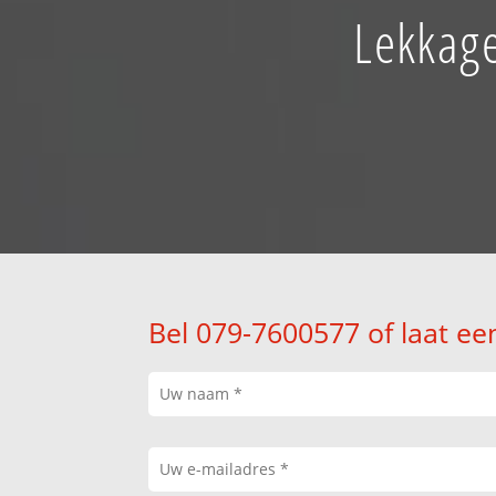
Lekkage
Bel 079-7600577 of laat ee