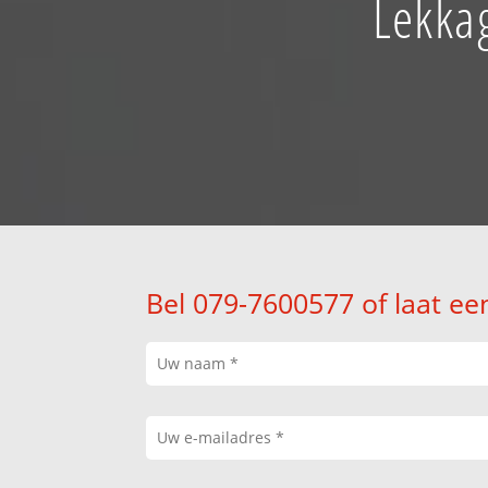
Lekka
Bel 079-7600577 of laat ee