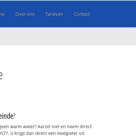
me
Over ons
Tarieven
Contact
e
einde
?
 geen warm water? Aarzel niet en neem direct
77. U krijgt dan direct een loodgieter uit