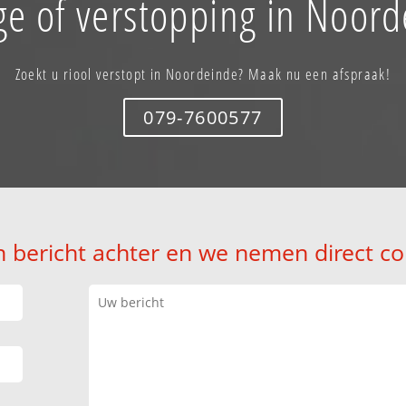
ge of verstopping in Noord
Zoekt u riool verstopt in Noordeinde? Maak nu een afspraak!
079-7600577
n bericht achter en we nemen direct co