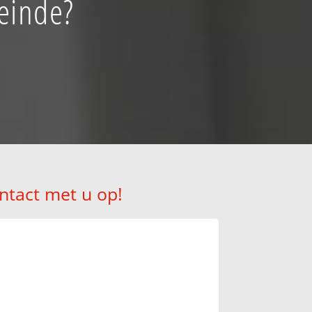
einde?
ntact met u op!