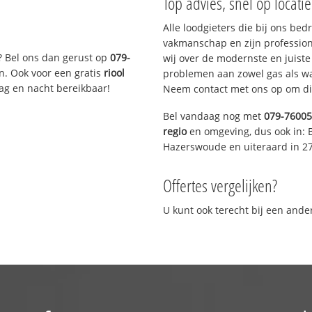
Top advies, snel op locati
Alle loodgieters die bij ons be
vakmanschap en zijn profession
? Bel ons dan gerust op
079-
wij over de modernste en juist
n. Ook voor een gratis
riool
problemen aan zowel gas als wat
Dag en nacht bereikbaar!
Neem contact met ons op om di
Bel vandaag nog met
079-7600
regio
en omgeving, dus ook in: 
Hazerswoude en uiteraard in 2
Offertes vergelijken?
U kunt ook terecht bij een and