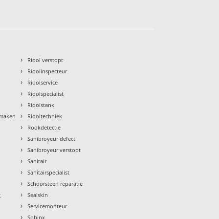
›
Riool verstopt
›
Rioolinspecteur
›
Rioolservice
›
Rioolspecialist
›
Rioolstank
›
nmaken
Riooltechniek
›
Rookdetectie
›
Sanibroyeur defect
›
Sanibroyeur verstopt
›
Sanitair
›
Sanitairspecialist
›
Schoorsteen reparatie
›
g
Sealskin
›
Servicemonteur
›
Sphinx