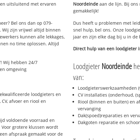
en uitsluitend met ervaren
Noordeinde
aan de lijn. Bij ons
gemakkelijk!
meer? Bel ons dan op 079-
Dus heeft u problemen met leid
Wij zijn vrijwel altijd binnen
snel hulp, bel ons. Onze loodgi
ewerkers kunnen alle lekkages,
jaar en zijn elke dag bij u in d
en no time oplossen. Altijd
Direct hulp van een loodgieter 
! Wij hebben 24/7
Loodgieter
Noordeinde
hel
r en omgeving
van:
Loodgieterswerkzaamheden (w
ekwalificeerde loodgieters en
CV installaties (onderhoud, (
CV, afvoer en riool en
Riool (binnen en buiten) en a
vervanging
Dak(spoed)reparaties en verv
ijd voldoende voorraad en
Dakgoten reparatie en scho
 Voor grotere klussen wordt
 een afspraak gemaakt voor de