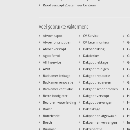
›
Riool verstopt Zoetermeer Centrum
Veel gebruikte vaktermen:
›
›
›
Afvoer kapot
CV Service
G
›
›
›
Afvoer ontstoppen
CV-ketel monteur
G
›
›
›
Afvoer verstopt
Dakbedekking
G
›
›
›
Agpo ferroli
Dakdekker
G
›
›
›
All-Inservice
Dakgoot lekkage
G
›
›
›
AWB
Dakgoot reinigen
G
›
›
›
Badkamer lekkage
Dakgoot reparatie
G
›
›
›
Badkamer renovatie
Dakgoot repareren
G
›
›
›
Badkamer ventilatie
Dakgoot schoonmaken
H
›
›
›
Beste loodgieter
Dakgoot verstopt
H
›
›
›
Bevroren waterleiding
Dakgoot vervangen
H
›
›
›
Boiler
Daklekkage
H
›
›
›
Borrelende
Dakpannen afgewaaid
H
›
›
›
Bosch
Dakpannen vervangen
I
›
›
›
Brugman
Dakreparatie
I