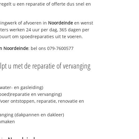
 regelt u een reparatie of offerte dus snel en
ingwerk of afvoeren in
Noordeinde
en wenst
eters werken 24 uur per dag, 365 dagen per
e buurt om spoedreparaties uit te voeren.
in
Noordeinde
: bel ons 079-7600577
pt u met de reparatie of vervanging
ater- en gasleiding)
spoed)reparatie en vervanging)
fvoer ontstoppen, reparatie, renovatie en
anging (dakpannen en dakleer)
onmaken