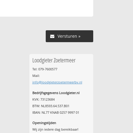
Versturen »
Loodgieter Zoetermeer
Tel: 079-7600577
Mail:
info@loodgieterzoetermeerbv.nl
Bedrijfsgegevens Loodgieter.nl
KVK: 73123684
BTW: NL8593.64.537.B01
IBAN: NL77 KNAB 0257 9997 01
Openingstijden
Wij zijn iedere dag bereikbaar!