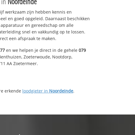
e in
Noordeinde
drijf werkzaam zijn hebben kennis en
eel en goed opgeleid. Daarnaast beschikken
e apparatuur en gereedschap om alle
erleiding snel en vakkundig op te lossen.
rect een afspraak te maken.
577
en we helpen je direct in de gehele
079
Benthuizen, Zoeterwoude, Nootdorp,
711 AA Zoetermeer.
ere erkende
loodgieter in
Noordeinde
.