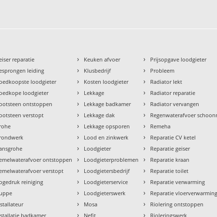
›
›
eiser reparatie
Keuken afvoer
Prijsopgave loodgieter
›
›
esprongen leiding
Klusbedrijf
Probleem
›
›
oedkoopste loodgieter
Kosten loodgieter
Radiator lekt
›
›
oedkope loodgieter
Lekkage
Radiator reparatie
›
›
ootsteen ontstoppen
Lekkage badkamer
Radiator vervangen
›
›
ootsteen verstopt
Lekkage dak
Regenwaterafvoer schoo
›
›
rohe
Lekkage opsporen
Remeha
›
›
rondwerk
Lood en zinkwerk
Reparatie CV ketel
›
›
ansgrohe
Loodgieter
Reparatie geiser
›
›
emelwaterafvoer ontstoppen
Loodgieterproblemen
Reparatie kraan
›
›
emelwaterafvoer verstopt
Loodgietersbedrijf
Reparatie toilet
›
›
ogedruk reiniging
Loodgieterservice
Reparatie verwarming
›
›
uppe
Loodgieterswerk
Reparatie vloerverwarmin
›
›
nstallateur
Mosa
Riolering ontstoppen
›
›
nstallatie badkamer
Nefit
Rioleringswerk