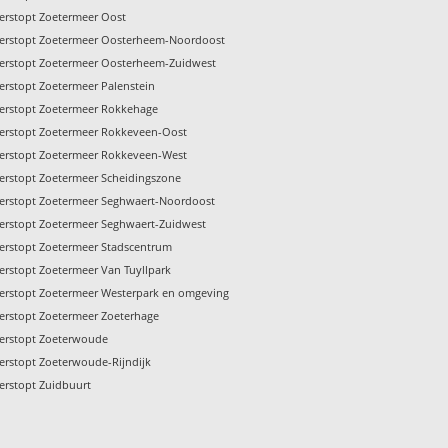
verstopt Zoetermeer Oost
verstopt Zoetermeer Oosterheem-Noordoost
verstopt Zoetermeer Oosterheem-Zuidwest
verstopt Zoetermeer Palenstein
verstopt Zoetermeer Rokkehage
verstopt Zoetermeer Rokkeveen-Oost
verstopt Zoetermeer Rokkeveen-West
verstopt Zoetermeer Scheidingszone
verstopt Zoetermeer Seghwaert-Noordoost
verstopt Zoetermeer Seghwaert-Zuidwest
verstopt Zoetermeer Stadscentrum
verstopt Zoetermeer Van Tuyllpark
verstopt Zoetermeer Westerpark en omgeving
verstopt Zoetermeer Zoeterhage
verstopt Zoeterwoude
verstopt Zoeterwoude-Rijndijk
verstopt Zuidbuurt