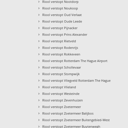
›
Riool verstopt Nootdorp
›
Riool verstopt Noukoop
›
Riool verstopt Oud Verlaat
›
Riool verstopt Oude Leede
›
Riool verstopt Pijnacker
›
Riool verstopt Prins Alexander
›
Riool verstopt Rietveld
›
Riool verstopt Rodenrijs
›
Riool verstopt Rokkeveen
›
Riool verstopt Rotterdam The Hague Airport
›
Riool verstopt Schollevaar
›
Riool verstopt Stompwijk
›
Riool verstopt Vliegveld Rotterdam The Hague
›
Riool verstopt Vlieland
›
Riool verstopt Westeinde
›
Riool verstopt Zevenhuizen
›
Riool verstopt Zoetermeer
›
Riool verstopt Zoetermeer Balijbos
›
Riool verstopt Zoetermeer Buitengebied-West
›
Riool verstopt Zoetermeer Buytenwegh