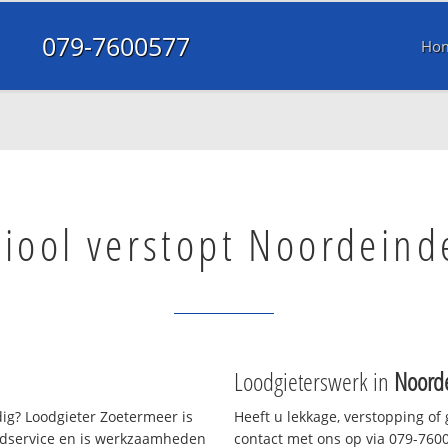
079-7600577
Ho
Riool verstopt Noordeind
Loodgieterswerk in
Noord
ig? Loodgieter Zoetermeer is
Heeft u lekkage, verstopping of
oedservice en is werkzaamheden
contact met ons op via 079-76005