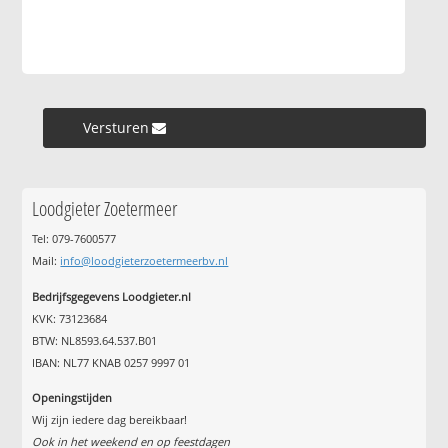
Versturen »
Loodgieter Zoetermeer
Tel: 079-7600577
Mail:
info@loodgieterzoetermeerbv.nl
Bedrijfsgegevens Loodgieter.nl
KVK: 73123684
BTW: NL8593.64.537.B01
IBAN: NL77 KNAB 0257 9997 01
Openingstijden
Wij zijn iedere dag bereikbaar!
Ook in het weekend en op feestdagen