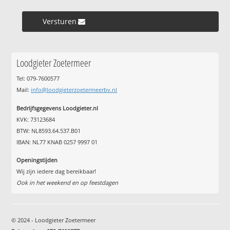
Versturen »
Loodgieter Zoetermeer
Tel: 079-7600577
Mail:
info@loodgieterzoetermeerbv.nl
Bedrijfsgegevens Loodgieter.nl
KVK: 73123684
BTW: NL8593.64.537.B01
IBAN: NL77 KNAB 0257 9997 01
Openingstijden
Wij zijn iedere dag bereikbaar!
Ook in het weekend en op feestdagen
© 2024 - Loodgieter Zoetermeer