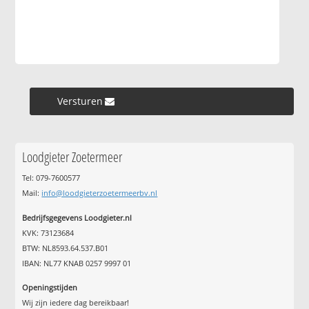
Versturen »
Loodgieter Zoetermeer
Tel: 079-7600577
Mail:
info@loodgieterzoetermeerbv.nl
Bedrijfsgegevens Loodgieter.nl
KVK: 73123684
BTW: NL8593.64.537.B01
IBAN: NL77 KNAB 0257 9997 01
Openingstijden
Wij zijn iedere dag bereikbaar!