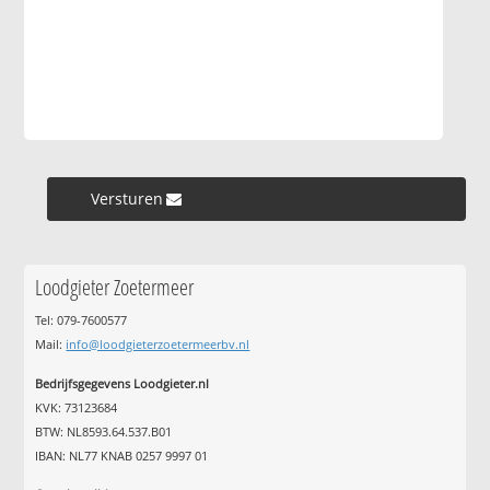
Versturen »
Loodgieter Zoetermeer
Tel: 079-7600577
Mail:
info@loodgieterzoetermeerbv.nl
Bedrijfsgegevens Loodgieter.nl
KVK: 73123684
BTW: NL8593.64.537.B01
IBAN: NL77 KNAB 0257 9997 01